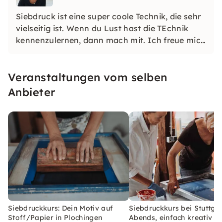
Siebdruck ist eine super coole Technik, die sehr
vielseitig ist. Wenn du Lust hast die TEchnik
kennenzulernen, dann mach mit. Ich freue mich
euch die Möglchkeiten zu zeigen und ihr
probiert dann einfach aus. Ich verspreche
Veranstaltungen vom selben
euch: ihr kommt echt in einen Druckrausch. :-)
Anbieter
Siebdruckkurs: Dein Motiv auf
Siebdruckkurs bei Stuttgar
Stoff/Papier in Plochingen
Abends, einfach kreativ se